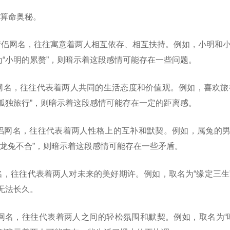
算命奥秘。
情侣网名，往往寓意着两人相互依存、相互扶持。例如，小明和小
为“小明的累赘”，则暗示着这段感情可能存在一些问题。
侣网名，往往代表着两人共同的生活态度和价值观。例如，喜欢旅行
“孤独旅行”，则暗示着这段感情可能存在一定的距离感。
情侣网名，往往代表着两人性格上的互补和默契。例如，属兔的男
“龙兔不合”，则暗示着这段感情可能存在一些矛盾。
名，往往代表着两人对未来的美好期许。例如，取名为“缘定三生
无法长久。
侣网名，往往代表着两人之间的轻松氛围和默契。例如，取名为“吃