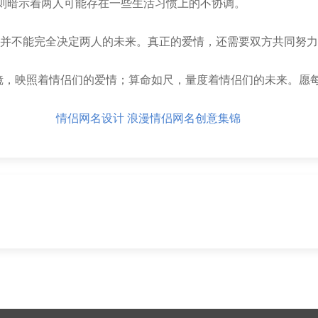
，则暗示着两人可能存在一些生活习惯上的不协调。
并不能完全决定两人的未来。真正的爱情，还需要双方共同努力
镜，映照着情侣们的爱情；算命如尺，量度着情侣们的未来。愿每
情侣网名设计 浪漫情侣网名创意集锦