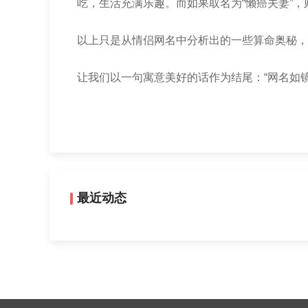
吃，生活充满乐趣。而如果取名为“懒癌夫妻”
以上只是从情侣网名中分析出的一些算命奥秘，
让我们以一句寓意美好的话作为结尾：“网名如
最近动态