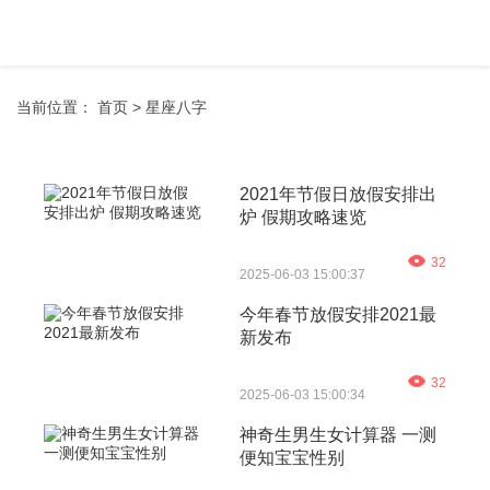
星座八字
在线预测
当前位置：
首页
>
星座八字
2021年节假日放假安排出
炉 假期攻略速览
32
2025-06-03 15:00:37
今年春节放假安排2021最
新发布
32
2025-06-03 15:00:34
神奇生男生女计算器 一测
便知宝宝性别